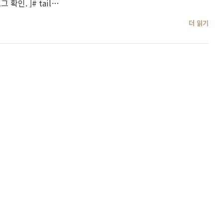
확인. ]# tail…
더 읽기