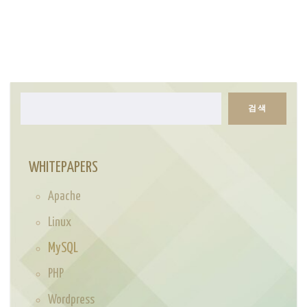
검색
검
색
WHITEPAPERS
Apache
Linux
MySQL
PHP
Wordpress