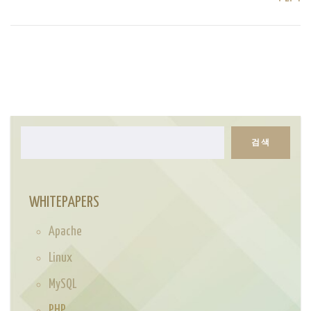
검색
검
색
WHITEPAPERS
Apache
Linux
MySQL
PHP