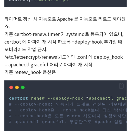
타이머로 갱신 시 자동으로 Apache 를 자동으로 리로드 해야겠
죠.
기존 certbot-renew.timer 가 systemd로 등록되어 있으니,
certbot 에 아파치 재 시작 하도록 –deploy-hook 추가할 때
오버라이드 작업 금지.
/etc/letsencrypt/renewal/[도메인].conf 에 deploy_hook
= apachectl graceful 처리로 아파치 재 시작.
기존 renew_hook 옵션은
certbot
renew
--deploy-hook
"
apachectl grace
# --deploy-hook: 인증서가 실제로 갱신된 경우에만
# --deploy-hook은 --renew-hook보다 최신 방식이
# --renew-hook은 모든 renew 시도마다 실행되지만,
# apachectl graceful: 무중단으로 Apache 설정 re