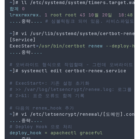
~
]# ll /etc/systemd/system/timers.target.wan
합계
0
lrwxrwxrwx.
1
root
root
43
10
월
20
일
18
:48
c
...
.중략.
...
# 심볼릭링크 되어 있음. 서비스파일도 
~
]# vi /usr/lib/systemd/system/certbot-renew
[
Service
]
ExecStart
=
/usr/bin/certbot
renew
--deploy-ho
...
.중략.
...
# 오버라이드 형식으로 작업할때 - 그런데 오버라이드 하
~
]# systemctl edit certbot-renew.service
# ExecStart=: 기존 설정 초기화
# >> /var/log/letsencrypt/renew.log: 로그
# 2>&1: 표준 오류도 함께 기록
# 다음의 renew_hook 추가
~
]# vi /etc/letsencrypt/renewal/
[
도메인
]
.conf
...
.중략.
...
# Deploy Hook 으로 처리
deploy_hook
=
apachectl
graceful