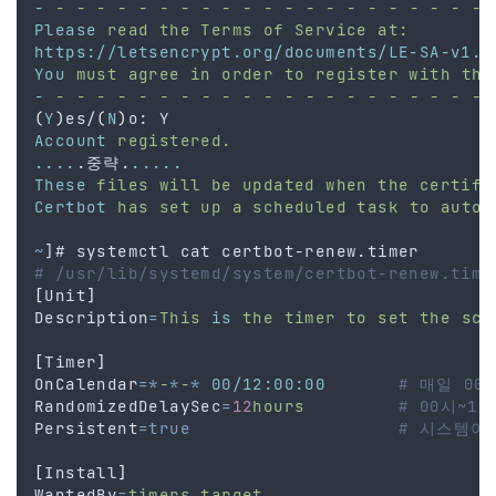
-
-
-
-
-
-
-
-
-
-
-
-
-
-
-
-
-
-
-
-
-
-
Please
read
the
Terms
of
Service
at:
https://letsencrypt.org/documents/LE-SA-v1.5
You
must
agree
in
order
to
register
with
the
-
-
-
-
-
-
-
-
-
-
-
-
-
-
-
-
-
-
-
-
-
-
(
Y
)
es/
(
N
)
o: Y
Account
registered.
....
.중략.
.....
These
files
will
be
updated
when
the
certifi
Certbot
has
set
up
a
scheduled
task
to
autom
~
]# systemctl cat certbot-renew.timer
# /usr/lib/systemd/system/certbot-renew.time
[
Unit
]
Description
=
This
is
the
timer
to
set
the
sch
[
Timer
]
OnCalendar
=
*
-
*
-
*
00/12:00:00
# 매일 00
RandomizedDelaySec
=
12
hours
# 00시~1
Persistent
=
true
# 시스템이
[
Install
]
WantedBy
=
timers.target